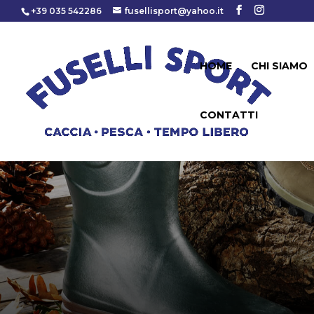
+39 035 542286
fusellisport@yahoo.it
HOME
CHI SIAMO
CONTATTI