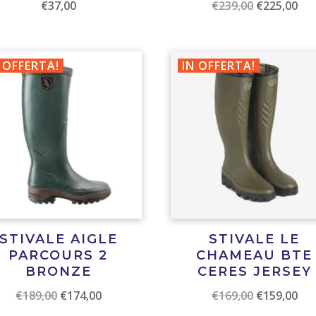
Il
Il
€
37,00
€
239,00
€
225,00
prezzo
pre
originale
att
era:
è:
 OFFERTA!
IN OFFERTA!
€239,00.
€22
STIVALE AIGLE
STIVALE LE
PARCOURS 2
CHAMEAU BTE
BRONZE
CERES JERSEY
Il
Il
Il
Il
€
189,00
€
174,00
€
169,00
€
159,00
prezzo
prezzo
prezzo
pre