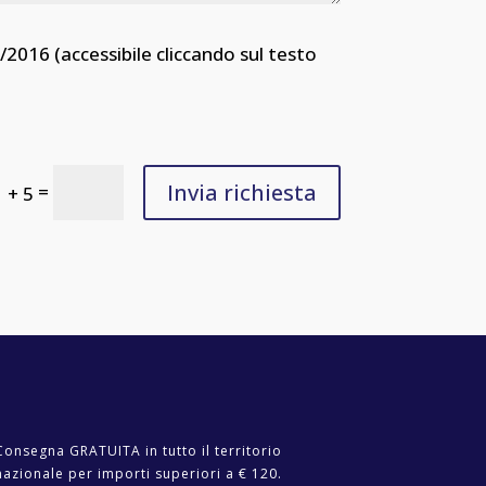
2016 (accessibile cliccando sul testo
Invia richiesta
=
1 + 5
Consegna GRATUITA in tutto il territorio
nazionale per importi superiori a € 120.