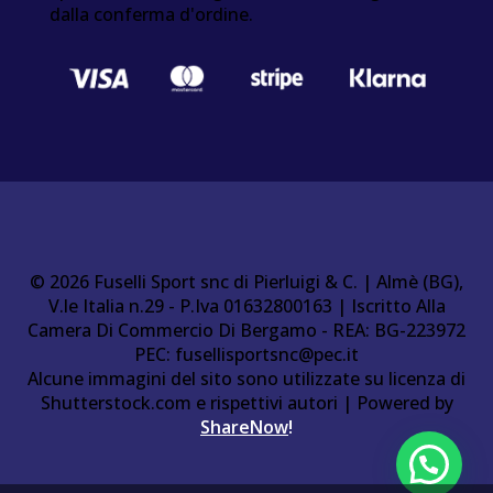
dalla conferma d'ordine.
© 2026 Fuselli Sport snc di Pierluigi & C. | Almè (BG),
V.le Italia n.29 - P.Iva 01632800163 | Iscritto Alla
Camera Di Commercio Di Bergamo - REA: BG-223972
PEC:
fusellisportsnc@pec.it
Alcune immagini del sito sono utilizzate su licenza di
Shutterstock.com e rispettivi autori | Powered by
ShareNow
!