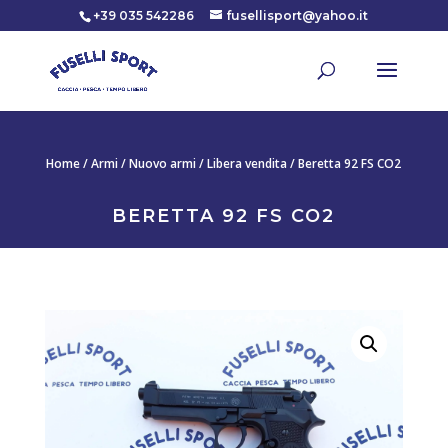
+39 035 542286
fusellisport@yahoo.it
Home
/
Armi
/
Nuovo armi
/
Libera vendita
/ Beretta 92 FS CO2
BERETTA 92 FS CO2