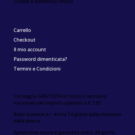
Lunedì e domenica chiuso
Carrello
Checkout
Il mio account
Password dimenticata?
Termini e Condizioni
Consegna GRATUITA in tutto il territorio
nazionale per importi superiori a € 120.
Reso tramine a.r. entro 14 giorni dalla ricezione
della merce.
Spedizione sicura e garantita entro 30 giorni