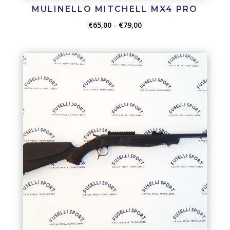
MULINELLO MITCHELL MX4 PRO
Fascia
€
65,00
-
€
79,00
di
prezzo:
da
€65,00
a
€79,00