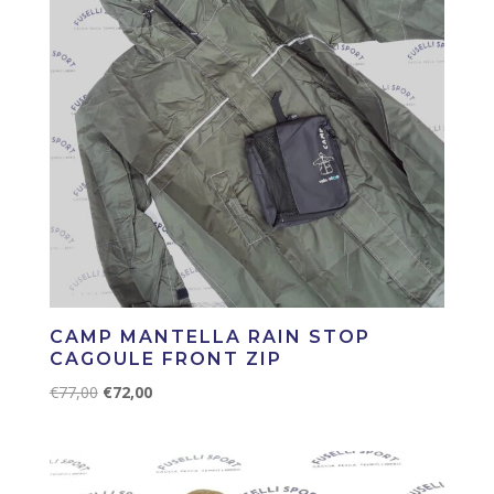
CAMP MANTELLA RAIN STOP
CAGOULE FRONT ZIP
Il
Il
€
77,00
€
72,00
prezzo
prezzo
originale
attuale
era:
è:
€77,00.
€72,00.