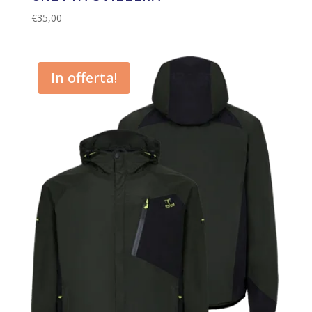
€
35,00
In offerta!