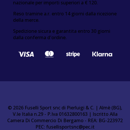
nazionale per importi superiori a € 120.
Reso tramine a.r. entro 14 giorni dalla ricezione
della merce.
Spedizione sicura e garantita entro 30 giorni
dalla conferma d'ordine.
© 2026 Fuselli Sport snc di Pierluigi & C. | Almè (BG),
V.le Italia n.29 - P.Iva 01632800163 | Iscritto Alla
Camera Di Commercio Di Bergamo - REA: BG-223972
PEC:
fusellisportsnc@pec.it