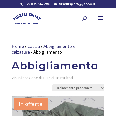
+39 035 542286
fusellisport@yahoo.it
Home
/
Caccia
/
Abbigliamento e
calzature
/ Abbigliamento
Abbigliamento
Visualizzazione di 1-12 di 18 risultati
In offerta!