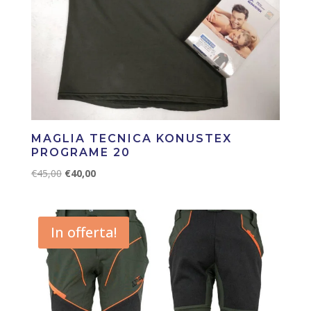
MAGLIA TECNICA KONUSTEX
PROGRAME 20
Il
Il
€
45,00
€
40,00
prezzo
prezzo
originale
attuale
era:
è:
In offerta!
€45,00.
€40,00.