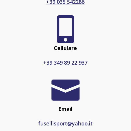
+39 035 542286

Cellulare
+39 349 89 22 937

Email
fusellisport@yahoo.it