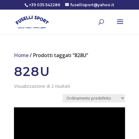
+39 035 542286
fusellisport@yahoo.it
Home
/ Prodotti taggati “828U”
828U
Visualizzazione di 2 risultati