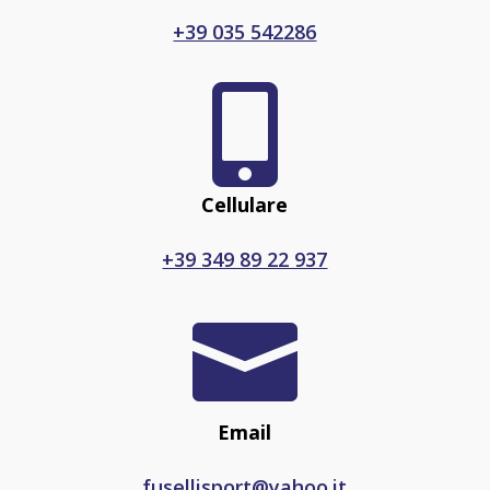
+39 035 542286

Cellulare
+39 349 89 22 937

Email
fusellisport@yahoo.it