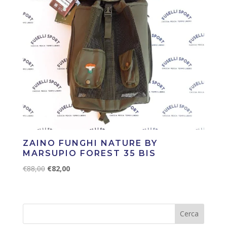
ZAINO FUNGHI NATURE BY
MARSUPIO FOREST 35 BIS
Il
Il
€
88,00
€
82,00
prezzo
prezzo
originale
attuale
era:
è:
€88,00.
€82,00.